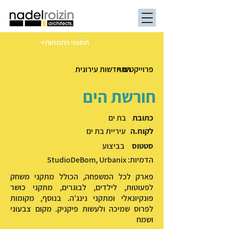
<תחומי התמחות
< פרוייקטים
התחדשות עירונית
חורשת הים
כתובת
בת ים
לקוח.ה
עיריית בת ים
סטטוס
בביצוע
הדמיות: StudioDeBom, Urbanix
פארק לכל המשפחה, הכולל מתקני משחק
לפעוטות, לילדים, לבוגרים, מתקני כושר
פונקיונאלי ומתקני נינג'ה. בנוסף, מקומות
לפרוס שמיכה ולעשות פיקניק. מקום צבעוני
ושמח