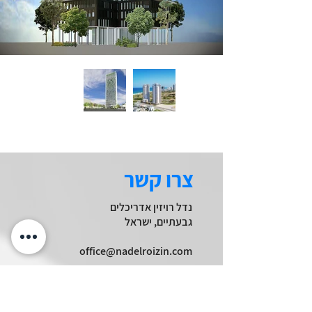
צרו קשר
נדל רויזין אדריכלים
גבעתיים, ישראל
office@nadelroizin.com
אדר' אהוד נדל
054-496-9256
אדר' נטלי רויזין