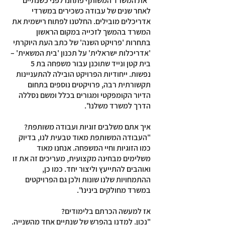
"את המשרד המשותף פתחנו לפני כשנתיים
לאחר שנים של עבודה כשכירים במשרדי
אדריכלים מובילים. החלטנו לפתוח רישמית את
המשרד בהמשך לזכייה במקום הראשון
בתחרות 'פרויקט השנה' של כתב העת היוקרתי
'אדריכלות ישראלית' על תכנון 'בית המשאית' –
בית קטן ונייד שתוכנן עבור משפחה בת 5
נפשות. ייחודיות הפרויקט הובילה להתעניינות
תקשורתית רבה, פרויקטים נוספים בתחום
הדיור הקומפקטי ומגורים בכלל ומשם נסללה
הדרך למשרד משלנו".
איך אתם משלבים זוגיות ועבודה משותפת?
"העבודה המשותפת מאוד טבעית לנו, בדיוק
כמו הזוגיות וחיי המשפחה. אנחנו מאוד
משלימים מבחינה מקצועית, מעריכים זה את זו
ואוהבים להתייעץ וליצור יחד. כמו כן,
ההתמחויות שלנו שונות ולכן גם הפרויקטים
במשרד מחולקים בינינו".
אז למעשה הכרתם בלימודים?
"נכון. למדנו בהפרש של שנתיים אחד מהשנייה.