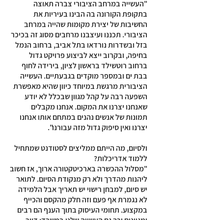
"העשייה במרחב הציבורי צברה תאוצה
בתקופת הקורונה בה הבינו בעיריות את
החשיבות של יצירת מקומות שהייה במרחב
הציבורי. תכננו ועיצבנו מרחבים מסוג זה בכיכר
בזל ובשדרות נורדאו בתל אביב, ברחוב הנמל
בחיפה, ובקרוב ייצא לביצוע פרויקט גדול
ברחוב רוטשילד בראשון לציון, בירידה לחוף
בבת ים ובמספר מוקדים בגבעתיים. העשייה
הציבורית מרגשת במיוחד כיוון שהיא מאפשרת
השפעה רבה על קהל מגוון שבכלל לא יודע
שאנחנו יצרנו את המקום. אנחנו מקבלים
תמונות של אנשים נהנים במתחם אותו אנחנו
יצרנו ואין סיפוק גדול מזה עבורנו".
ולסיום, מה הייתם ממליצים לסטודנט שמתחיל
ללמוד אדריכלות?
"מסלול ההכשרה בארכיטקטורה ארוך, אז חשוב
ליהנות מהדרך ולא רק מנקודת הסיום. לתואר
יש סיום, למבחן רישוי יש תאריך אבל הלמידה
לא נגמרת אף פעם וזה חלק מהקסם והכייף
במקצוע. תחומי העיסוק בתוך הענף הם רבים