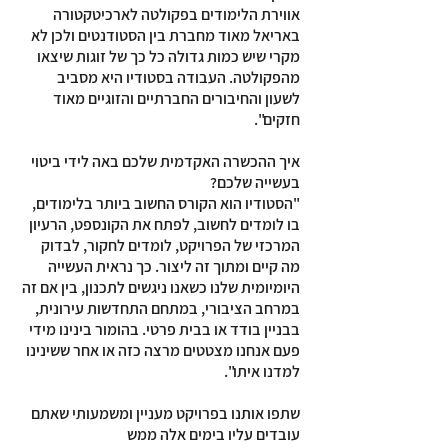
אווירת הלימודים בפקולטה לארכיטקטורה
באריאל מאוד מחברת בין הסטודנטים ולכן לא
מקרי שיש כמות גדולה כל כך של זוגות שיצאו
מהפקולטה. העבודה בסטודיו היא מסביב
לשעון והחיבורים החברתיים והזוגיים מאוד
חזקים".
איך ההכשרה האקדמית שלכם באה לידי ביטוי
בעשייה שלכם?
"הסטודיו הוא הקורס החשוב ביותר בלימודים,
בו לומדים לחשוב, לפתח את הקונספט, הרעיון
המרכזי של הפרויקט, לומדים לחקור, לבדוק
מה קיים ומתוך זה ליצור. כך נראית העשייה
היומיומית שלנו כשאנו ניגשים לתכנון, בין אם זה
במרחב הציבורי, במתחם התחדשות עירונית,
בבניין בודד או בבית פרטי. בהומור בינינו מידי
פעם אנחנו מצטטים מרצה כזה או אחר ששינינו
למדנו איתו".
שתפו אותנו בפרויקט מעניין ומשמעותי שאתם
עובדים עליו בימים אלה ממש